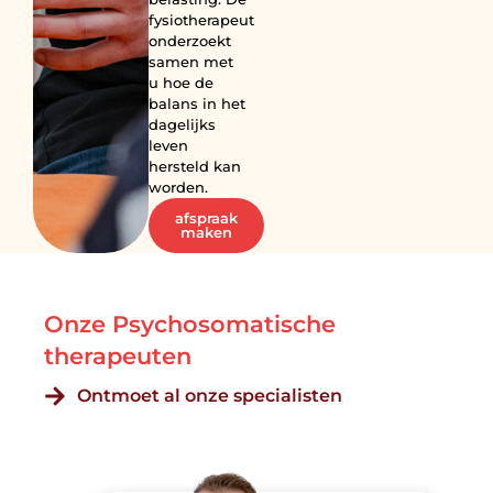
fysiotherapeut
onderzoekt
samen met
u hoe de
balans in het
dagelijks
leven
hersteld kan
worden.
afspraak
maken
Onze Psychosomatische
therapeuten
Ontmoet al onze specialisten