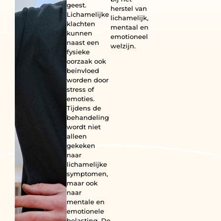
geest.
herstel van
Lichamelijke
lichamelijk,
klachten
mentaal en
kunnen
emotioneel
naast een
welzijn.
fysieke
oorzaak ook
beïnvloed
worden door
stress of
emoties.
Tijdens de
behandeling
wordt niet
alleen
gekeken
naar
lichamelijke
symptomen,
maar ook
naar
mentale en
emotionele
belasting. De