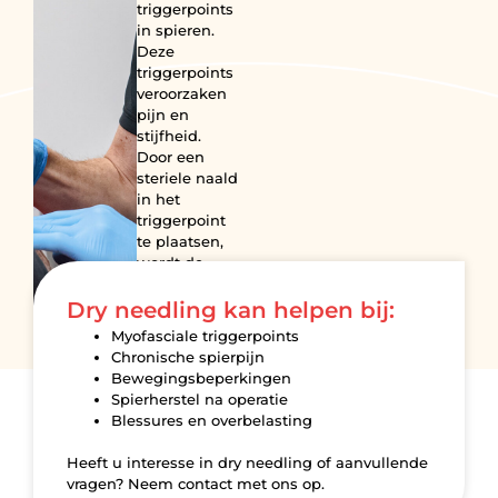
triggerpoints
in spieren.
Deze
triggerpoints
veroorzaken
pijn en
stijfheid.
Door een
steriele naald
in het
triggerpoint
te plaatsen,
wordt de
spier direct
ontspannen.
Dry needling kan helpen bij:
Myofasciale triggerpoints
afspraak
maken
Chronische spierpijn
Bewegingsbeperkingen
Spierherstel na operatie
Blessures en overbelasting
Heeft u interesse in dry needling of aanvullende
vragen? Neem contact met ons op.