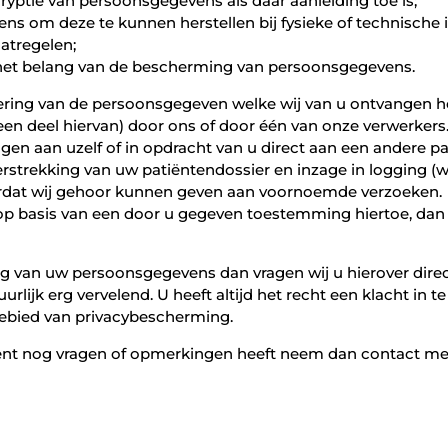
yptie van persoonsgegevens als daar aanleiding toe is;
s om deze te kunnen herstellen bij fysieke of technische 
atregelen;
het belang van de bescherming van persoonsgegevens.
wijdering van de persoonsgegeven welke wij van u ontvange
n deel hiervan) door ons of door één van onze verwerkers.
en aan uzelf of in opdracht van u direct aan een andere par
rstrekking van uw patiëntendossier en inzage in logging (wie
ordat wij gehoor kunnen geven aan voornoemde verzoeken.
basis van een door u gegeven toestemming hiertoe, dan he
g van uw persoonsgegevens dan vragen wij u hierover dire
urlijk erg vervelend. U heeft altijd het recht een klacht in 
 gebied van privacybescherming.
ment nog vragen of opmerkingen heeft neem dan contact me