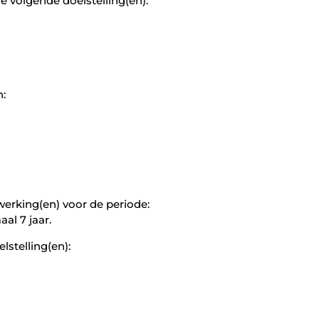
 volgende doelstelling(en):
n:
rking(en) voor de periode:
al 7 jaar.
stelling(en):