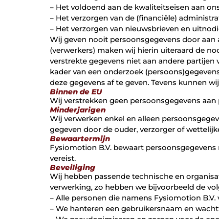
– Het voldoend aan de kwaliteitseisen aan on
– Het verzorgen van de (financiële) administrat
– Het verzorgen van nieuwsbrieven en uitnodi
Wij geven nooit persoonsgegevens door aan 
(verwerkers) maken wij hierin uiteraard de n
verstrekte gegevens niet aan andere partijen ve
kader van een onderzoek (persoons)gegevens b
deze gegevens af te geven. Tevens kunnen wij
Binnen de EU
Wij verstrekken geen persoonsgegevens aan pa
Minderjarigen
Wij verwerken enkel en alleen persoonsgegeve
gegeven door de ouder, verzorger of wettelij
Bewaartermijn
Fysiomotion B.V. bewaart persoonsgegevens ni
vereist.
Beveiliging
Wij hebben passende technische en organis
verwerking, zo hebben we bijvoorbeeld de v
– Alle personen die namens Fysiomotion B.V
– We hanteren een gebruikersnaam en wacht