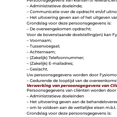
Persoonsgegevens van klanten of leveranciers
– Administratieve doeleinde;
– Communicatie over de opdracht en/of uitno
– Het uitvoering geven aan of het uitgeven va
Grondslag voor deze persoonsgegevens is:
– De overeengekomen opdracht;
Voor de bovenstaande doelstelling(en) kan F
– Voornaam;
– Tussenvoegsel;
– Achternaam;
– (Zakelijk) Telefoonnummer;
– (Zakelijk) E-mailadres;
– Geslacht.
Uw persoonsgegevens worden door Fysiomoti
– Gedurende de looptijd van de overeenkomst e
Verwerking van persoonsgegevens van Cli
Persoonsgegevens van cliënten worden door F
– Administratieve doeleinden
– Het uitvoering geven aan de behandelover
– om te voldoen aan de wettelijke eisen m.b.t
Grondslag voor deze persoonsgegevens is: