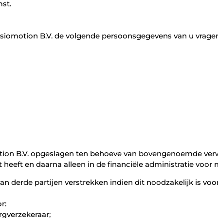
st.
ysiomotion B.V. de volgende persoonsgegevens van u vrage
on B.V. opgeslagen ten behoeve van bovengenoemde verwe
eeft en daarna alleen in de financiële administratie voor 
n derde partijen verstrekken indien dit noodzakelijk is vo
r:
rgverzekeraar;