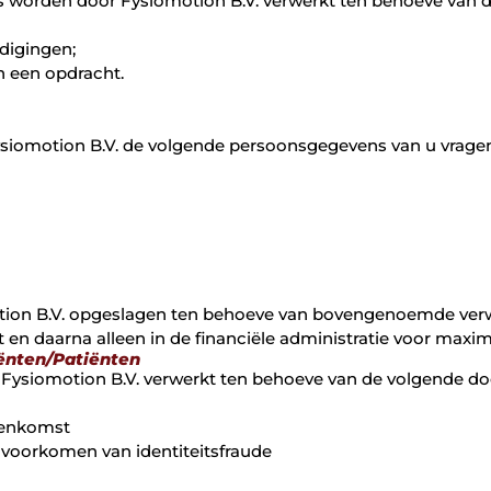
 worden door Fysiomotion B.V. verwerkt ten behoeve van de
digingen;
n een opdracht.
ysiomotion B.V. de volgende persoonsgegevens van u vrage
on B.V. opgeslagen ten behoeve van bovengenoemde verwe
n daarna alleen in de financiële administratie voor maxima
ënten/Patiënten
ysiomotion B.V. verwerkt ten behoeve van de volgende doel
eenkomst
. voorkomen van identiteitsfraude