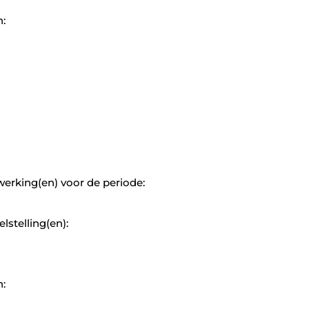
n:
rking(en) voor de periode:
stelling(en):
n: