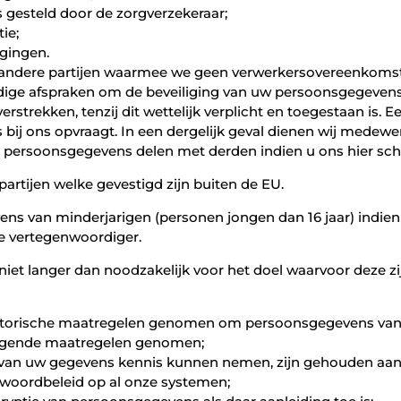
s gesteld door de zorgverzekeraar;
ie;
gingen.
andere partijen waarmee we geen verwerkersovereenkomst 
odige afspraken om de beveiliging van uw persoonsgegevens
rstrekken, tenzij dit wettelijk verplicht en toegestaan is. Ee
ij ons opvraagt. In een dergelijk geval dienen wij medewerk
 persoonsgegevens delen met derden indien u ons hier schr
rtijen welke gevestigd zijn buiten de EU.
ns van minderjarigen (personen jongen dan 16 jaar) indien 
ke vertegenwoordiger.
et langer dan noodzakelijk voor het doel waarvoor deze zij
atorische maatregelen genomen om persoonsgegevens van
olgende maatregelen genomen;
. van uw gegevens kennis kunnen nemen, zijn gehouden aa
woordbeleid op al onze systemen;