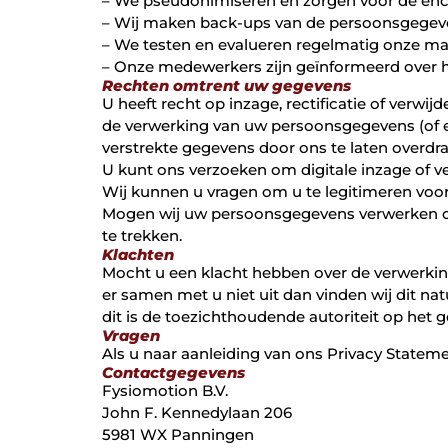
– We pseudonimiseren en zorgen voor de encr
– Wij maken back-ups van de persoonsgegeven
– We testen en evalueren regelmatig onze ma
– Onze medewerkers zijn geïnformeerd over 
Rechten omtrent uw gegevens
U heeft recht op inzage, rectificatie of ver
de verwerking van uw persoonsgegevens (of ee
verstrekte gegevens door ons te laten overdrag
U kunt ons verzoeken om digitale inzage of ve
Wij kunnen u vragen om u te legitimeren vo
Mogen wij uw persoonsgegevens verwerken op 
te trekken.
Klachten
Mocht u een klacht hebben over de verwerkin
er samen met u niet uit dan vinden wij dit natu
dit is de toezichthoudende autoriteit op het
Vragen
Als u naar aanleiding van ons Privacy State
Contactgegevens
Fysiomotion B.V.
John F. Kennedylaan 206
5981 WX Panningen