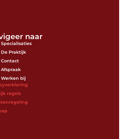
vigeer naar
Specialisaties
De Praktijk
Contact
Afspraak
Werken bij
acyverklaring
ijk regels
htenregeling
map