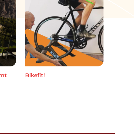
omt
Bikefit!