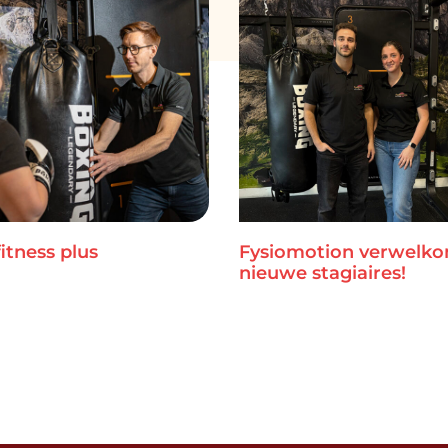
itness plus
Fysiomotion verwelk
nieuwe stagiaires!