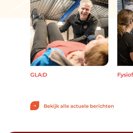
GLA:D
Fysiof
Bekijk alle actuele berichten