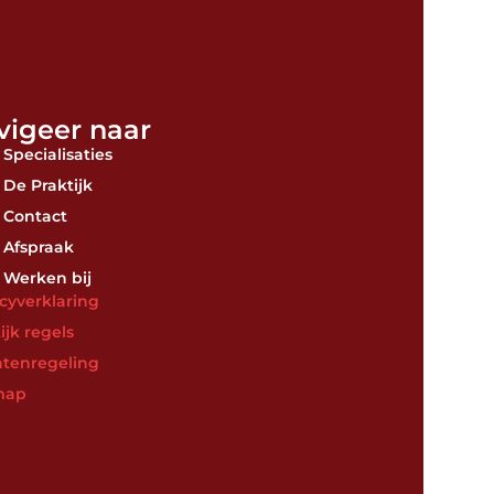
vigeer naar
Specialisaties
De Praktijk
Contact
Afspraak
Werken bij
acyverklaring
ijk regels
htenregeling
map