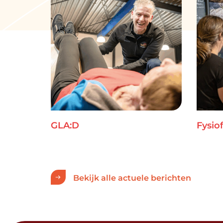
GLA:D
Fysiof
Bekijk alle actuele berichten