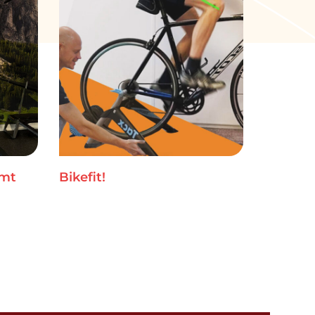
omt
Bikefit!