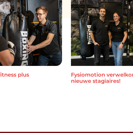
itness plus
Fysiomotion verwelk
nieuwe stagiaires!